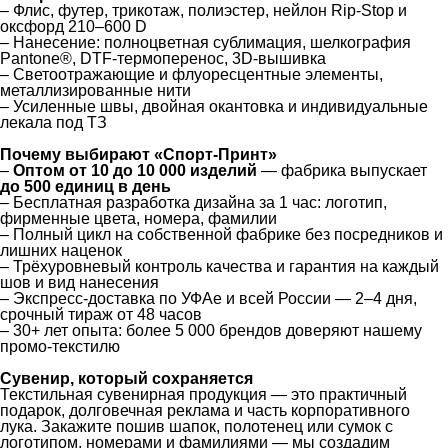
– Флис, футер, трикотаж, полиэстер, нейлон Rip-Stop и
оксфорд 210–600 D
– Нанесение: полноцветная сублимация, шелкография
Pantone®, DTF-термоперенос, 3D-вышивка
– Светоотражающие и флуоресцентные элементы,
металлизированные нити
– Усиленные швы, двойная окантовка и индивидуальные
лекала под ТЗ
Почему выбирают «Спорт-Принт»
–
Оптом от 10 до 10 000 изделий
— фабрика выпускает
до 500 единиц в день
– Бесплатная разработка дизайна за 1 час: логотип,
фирменные цвета, номера, фамилии
– Полный цикл на собственной фабрике без посредников и
лишних наценок
– Трёхуровневый контроль качества и гарантия на каждый
шов и вид нанесения
– Экспресс-доставка по УФАе и всей России — 2–4 дня,
срочный тираж от 48 часов
– 30+ лет опыта: более 5 000 брендов доверяют нашему
промо-текстилю
Сувенир, который сохраняется
Текстильная сувенирная продукция — это практичный
подарок, долговечная реклама и часть корпоративного
лука. Закажите пошив шапок, полотенец или сумок с
логотипом, номерами и фамилиями — мы создадим