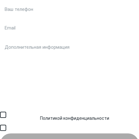
Загрузить файл (до 6 МБ)
Я соглашаюсь с обработкой персональных данных в
соответствии с
Политикой конфиденциальности
и получением
SMS для авторизации/сервисных уведомлений.
Я соглашаюсь на получение рассылки, информации об акциях и
специальных предложениях.