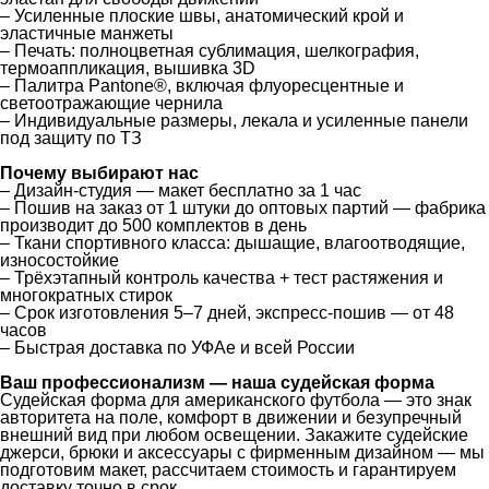
– Усиленные плоские швы, анатомический крой и
эластичные манжеты
– Печать: полноцветная сублимация, шелкография,
термоаппликация, вышивка 3D
– Палитра Pantone®, включая флуоресцентные и
светоотражающие чернила
– Индивидуальные размеры, лекала и усиленные панели
под защиту по ТЗ
Почему выбирают нас
– Дизайн-студия — макет бесплатно за 1 час
– Пошив на заказ от 1 штуки до оптовых партий — фабрика
производит до 500 комплектов в день
– Ткани спортивного класса: дышащие, влагоотводящие,
износостойкие
– Трёхэтапный контроль качества + тест растяжения и
многократных стирок
– Срок изготовления 5–7 дней, экспресс-пошив — от 48
часов
– Быстрая доставка по УФАе и всей России
Ваш профессионализм — наша судейская форма
Судейская форма для американского футбола — это знак
авторитета на поле, комфорт в движении и безупречный
внешний вид при любом освещении. Закажите судейские
джерси, брюки и аксессуары с фирменным дизайном — мы
подготовим макет, рассчитаем стоимость и гарантируем
доставку точно в срок.