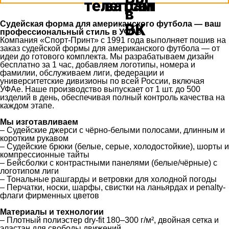
Судейская форма для американского футбола — ваш
профессиональный стиль в УФАе
Компания «Спорт-Принт» с 1991 года выполняет пошив на
заказ судейской формы для американского футбола — от
идеи до готового комплекта. Мы разрабатываем дизайн
бесплатно за 1 час, добавляем логотипы, номера и
фамилии, обслуживаем лиги, федерации и
университетские дивизионы по всей России, включая
УФАе. Наше производство выпускает от 1 шт. до 500
изделий в день, обеспечивая полный контроль качества на
каждом этапе.
Мы изготавливаем
– Судейские джерси с чёрно-белыми полосами, длинным и
коротким рукавом
– Судейские брюки (белые, серые, холодостойкие), шорты и
компрессионные тайты
– Бейсболки с контрастными панелями (белые/чёрные) с
логотипом лиги
– Тональные рашгарды и ветровки для холодной погоды
– Перчатки, носки, шарфы, свистки на ланьярдах и penalty-
флаги фирменных цветов
Материалы и технологии
– Плотный полиэстер dry-fit 180–300 г/м², двойная сетка и
эластан для свободы движений