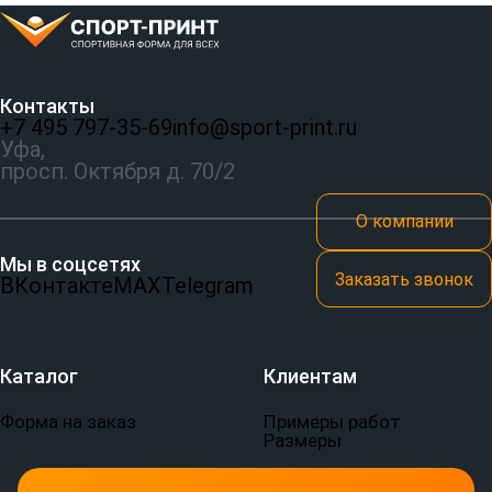
Контакты
+7 495 797‑35-69
info@sport-print.ru
Уфа,
просп. Октября д. 70/2
О компании
Мы в соцсетях
Заказать звонок
ВКонтакте
MAX
Telegram
Каталог
Клиентам
Форма на заказ
Примеры работ
Размеры