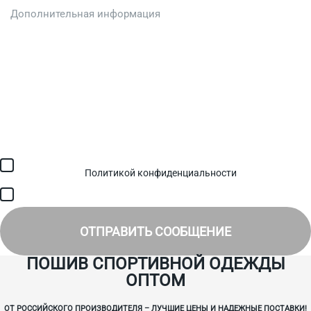
Загрузить файл (до 6 МБ)
Я соглашаюсь с обработкой персональных данных в
соответствии с
Политикой конфиденциальности
и получением
SMS для авторизации/сервисных уведомлений.
Я соглашаюсь на получение рассылки, информации об акциях и
специальных предложениях.
ОТПРАВИТЬ СООБЩЕНИЕ
ПОШИВ СПОРТИВНОЙ ОДЕЖДЫ
ОПТОМ
ОТ РОССИЙСКОГО ПРОИЗВОДИТЕЛЯ – ЛУЧШИЕ ЦЕНЫ И НАДЕЖНЫЕ ПОСТАВКИ!