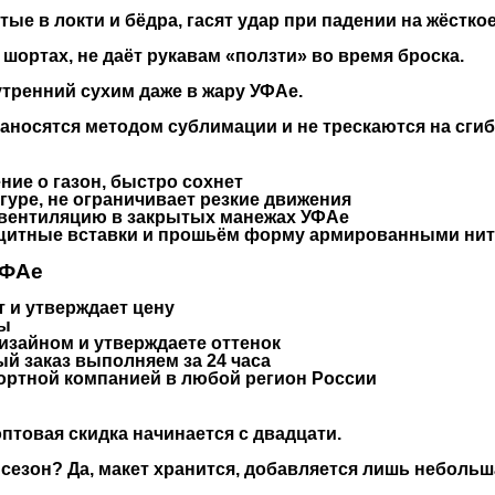
ые в локти и бёдра, гасят удар при падении на жёстко
шортах, не даёт рукавам «ползти» во время броска.
утренний сухим даже в жару УФАе.
носятся методом сублимации и не трескаются на сгиб
ние о газон, быстро сохнет
гуре, не ограничивает резкие движения
 вентиляцию в закрытых манежах УФАе
итные вставки и прошьём форму армированными нитя
УФАе
т и утверждает цену
мы
дизайном и утверждаете оттенок
ый заказ выполняем за 24 часа
ортной компанией в любой регион России
птовая скидка начинается с двадцати.
 сезон?
Да, макет хранится, добавляется лишь небольш