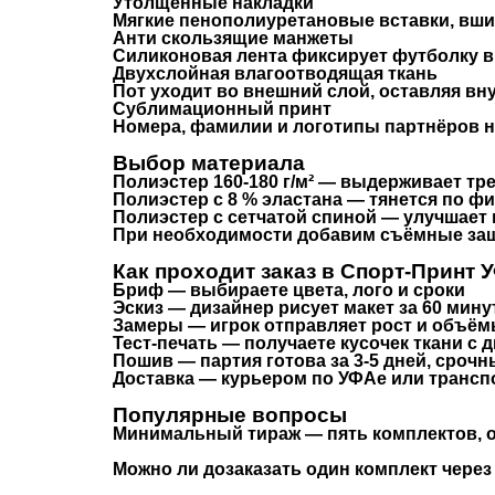
Утолщённые накладки
Мягкие пенополиуретановые вставки, вшит
Анти скользящие манжеты
Силиконовая лента фиксирует футболку в 
Двухслойная влагоотводящая ткань
Пот уходит во внешний слой, оставляя вн
Сублимационный принт
Номера, фамилии и логотипы партнёров на
Выбор материала
Полиэстер 160-180 г/м² — выдерживает тре
Полиэстер с 8 % эластана — тянется по фи
Полиэстер с сетчатой спиной — улучшает
При необходимости добавим съёмные защ
Как проходит заказ в Спорт-Принт 
Бриф
— выбираете цвета, лого и сроки
Эскиз
— дизайнер рисует макет за 60 мину
Замеры
— игрок отправляет рост и объё
Тест-печать
— получаете кусочек ткани с 
Пошив
— партия готова за 3-5 дней, срочн
Доставка
— курьером по УФАе или трансп
Популярные вопросы
Минимальный тираж
— пять комплектов, о
Можно ли дозаказать один комплект через