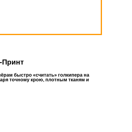
т-Принт
нёрам быстро «считать» голкипера на
даря точному крою, плотным тканям и