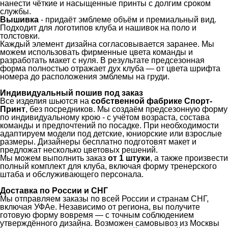
нанести чёткие и насыщенные принты с долгим сроком
службы.
Вышивка
- придаёт эмблеме объём и премиальный вид.
Подходит для логотипов клуба и нашивок на поло и
толстовки.
Каждый элемент дизайна согласовывается заранее. Мы
можем использовать фирменные цвета команды и
разработать макет с нуля. В результате предсезонная
форма полностью отражает дух клуба — от цвета шрифта
номера до расположения эмблемы на груди.
Индивидуальный пошив под заказ
Все изделия шьются на
собственной фабрике Спорт-
Принт
, без посредников. Мы создаём предсезонную форму
по индивидуальному крою - с учётом возраста, состава
команды и предпочтений по посадке. При необходимости
адаптируем модели под детские, юниорские или взрослые
размеры. Дизайнеры бесплатно подготовят макет и
предложат несколько цветовых решений.
Мы можем выполнить заказ
от 1 штуки
, а также произвести
полный комплект для клуба, включая форму тренерского
штаба и обслуживающего персонала.
Доставка по России и СНГ
Мы отправляем заказы по всей России и странам СНГ,
включая УФАе. Независимо от региона, вы получите
готовую форму вовремя — с точным соблюдением
утверждённого дизайна. Возможен самовывоз из Москвы