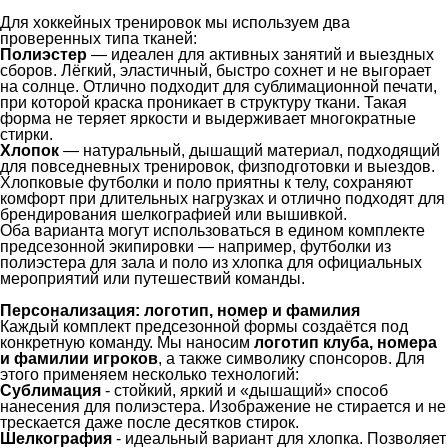
Для хоккейных тренировок мы используем два
проверенных типа тканей:
Полиэстер
— идеален для активных занятий и выездных
сборов. Лёгкий, эластичный, быстро сохнет и не выгорает
на солнце. Отлично подходит для сублимационной печати,
при которой краска проникает в структуру ткани. Такая
форма не теряет яркости и выдерживает многократные
стирки.
Хлопок
— натуральный, дышащий материал, подходящий
для повседневных тренировок, физподготовки и выездов.
Хлопковые футболки и поло приятны к телу, сохраняют
комфорт при длительных нагрузках и отлично подходят для
брендирования шелкографией или вышивкой.
Оба варианта могут использоваться в едином комплекте
предсезонной экипировки — например, футболки из
полиэстера для зала и поло из хлопка для официальных
мероприятий или путешествий команды.
Персонализация: логотип, номер и фамилия
Каждый комплект предсезонной формы создаётся под
конкретную команду. Мы наносим
логотип клуба, номера
и фамилии игроков
, а также символику спонсоров. Для
этого применяем несколько технологий:
Сублимация
- стойкий, яркий и «дышащий» способ
нанесения для полиэстера. Изображение не стирается и не
трескается даже после десятков стирок.
Шелкография
- идеальный вариант для хлопка. Позволяет