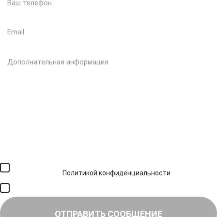
Загрузить файл (до 6 МБ)
Я соглашаюсь с обработкой персональных данных в
соответствии с
Политикой конфиденциальности
и получением
SMS для авторизации/сервисных уведомлений.
Я соглашаюсь на получение рассылки, информации об акциях и
специальных предложениях.
ОТПРАВИТЬ СООБЩЕНИЕ