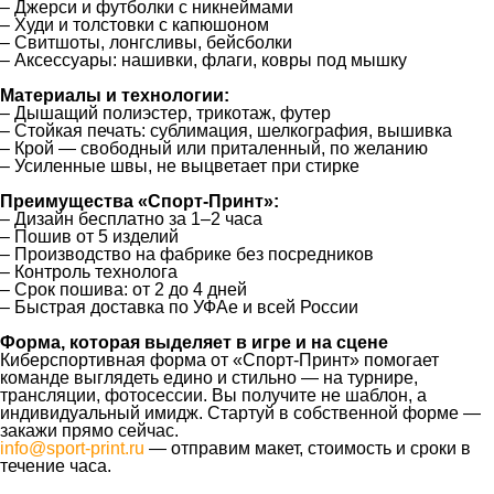
– Джерси и футболки с никнеймами
– Худи и толстовки с капюшоном
– Свитшоты, лонгсливы, бейсболки
– Аксессуары: нашивки, флаги, ковры под мышку
Материалы и технологии:
– Дышащий полиэстер, трикотаж, футер
– Стойкая печать: сублимация, шелкография, вышивка
– Крой — свободный или приталенный, по желанию
– Усиленные швы, не выцветает при стирке
Преимущества «Спорт‑Принт»:
– Дизайн бесплатно за 1–2 часа
– Пошив от 5 изделий
– Производство на фабрике без посредников
– Контроль технолога
– Срок пошива: от 2 до 4 дней
– Быстрая доставка по УФАе и всей России
Форма, которая выделяет в игре и на сцене
Киберспортивная форма от «Спорт‑Принт» помогает
команде выглядеть едино и стильно — на турнире,
трансляции, фотосессии. Вы получите не шаблон, а
индивидуальный имидж. Стартуй в собственной форме —
закажи прямо сейчас.
info@sport-print.ru
— отправим макет, стоимость и сроки в
течение часа.